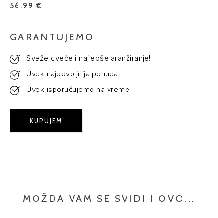
56.99 €
GARANTUJEMO
Sveže cveće i najlepše aranžiranje!
Uvek najpovoljnija ponuda!
Uvek isporučujemo na vreme!
KUPUJEM
MOŽDA VAM SE SVIDI I OVO...